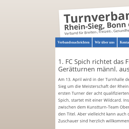
Turnverba
Rhein-Sieg, Bonn 
Verband für Breiten-, Freizeit-, Gesundh
Verbandsnachrichten
Wir über uns
Konta
Verbandsturntage
Vorst
1. FC Spich richtet das 
Verbandsjugendturntag
Gerätturnen männl. au
Ausschüsse
Am 13. April wird in der Turnhalle d
Wer
Sieg um die Meisterschaft der Rhein
sind
ersten Turner der acht qualifizierte
Spich, startet mit einer Wildcard. 
wir?
zwischen dem Kunstturn-Team Ober
den Titel. Aber vielleicht kann auc
Zuschauer sind herzlich willkommen