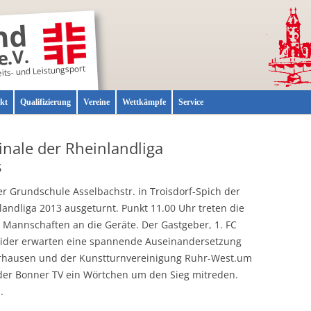
nd
e.V.
eits- und Leistungsport
Zum
kt
Qualifizierung
Vereine
Wettkämpfe
Service
Inhalt
springen
and
Ehrungen
Finale der Rheinlandliga
e
Kontakt
s
FAQ
er Grundschule Asselbachstr. in Troisdorf-Spich der
Archiv
Presse
landliga 2013 ausgeturnt. Punkt 11.00 Uhr treten die
Archiv
n Mannschaften an die Geräte. Der Gastgeber, 1. FC
Insider erwarten eine spannende Auseinandersetzung
hausen und der Kunstturnvereinigung Ruhr-West.um
h der Bonner TV ein Wörtchen um den Sieg mitreden.
.