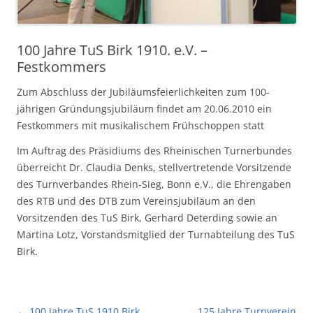
100 Jahre TuS Birk 1910. e.V. –
Festkommers
Zum Abschluss der Jubiläumsfeierlichkeiten zum 100-
jährigen Gründungsjubiläum findet am 20.06.2010 ein
Festkommers mit musikalischem Frühschoppen statt
Im Auftrag des Präsidiums des Rheinischen Turnerbundes
überreicht Dr. Claudia Denks, stellvertretende Vorsitzende
des Turnverbandes Rhein-Sieg, Bonn e.V., die Ehrengaben
des RTB und des DTB zum Vereinsjubiläum an den
Vorsitzenden des TuS Birk, Gerhard Deterding sowie an
Martina Lotz, Vorstandsmitglied der Turnabteilung des TuS
Birk.
Beitragsnavigation
←
100 Jahre TuS 1910 Birk
125 Jahre Turnverein