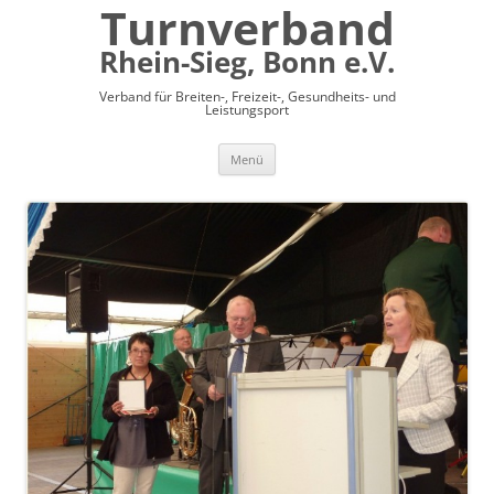
Turnverband
Rhein-Sieg, Bonn e.V.
Verband für Breiten-, Freizeit-, Gesundheits- und
Leistungsport
Zum
Menü
Inhalt
springen