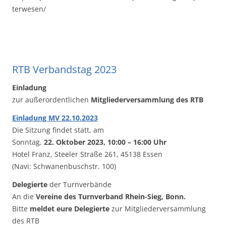
terwesen/
RTB Verbandstag 2023
Einladung
zur
auße
r
ordentlichen
Mitg
liederversammlung
des RTB
Einladung MV 22.10.2023
Die Sitzung findet
statt,
am
S
onntag
,
22
.
Oktober
2023, 10:00
–
1
6
:00 Uhr
Hotel Franz
,
Steeler Straße 261
, 45138 Ess
en
(Navi: Schwanenbuschstr. 100)
Delegierte
der Turnverbände
An die
Vereine des Turnverband Rhein-Sieg, Bonn.
Bitte
meldet eure Delegierte
zur Mitgliederversammlung
des RTB